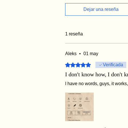
Dejar una reseña
1 reseña
Aleks
•
01 may
Obtuvo 5 de 5 estrellas.
Verificada
I don't know how, I don't 
I have no words, guys, it works, i