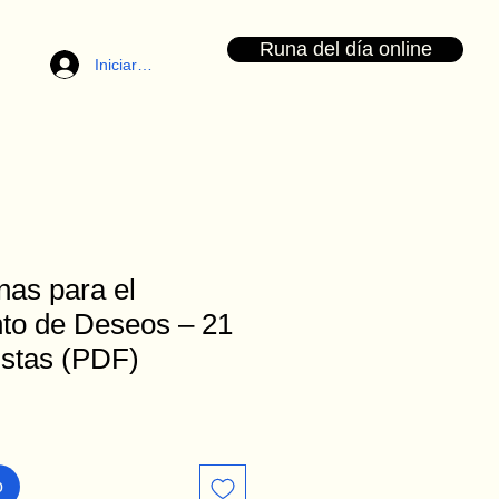
Runa del día online
Iniciar sesión
nas para el
to de Deseos – 21
istas (PDF)
o