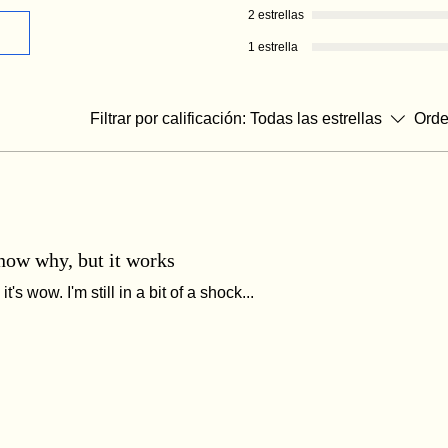
2 estrellas
1 estrella
Filtrar por calificación:
Todas las estrellas
Orde
know why, but it works
t's wow. I'm still in a bit of a shock...