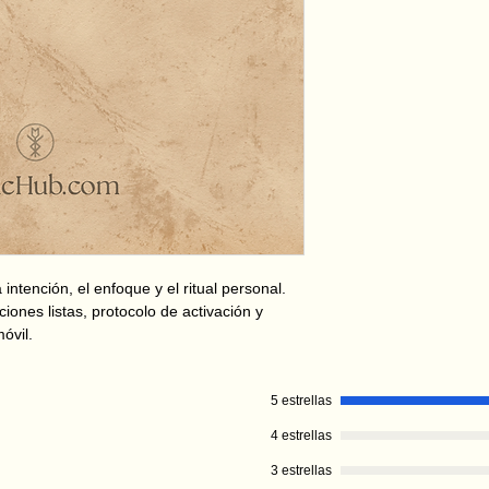
Frases en present
categoría
Preguntas frecuen
Sin runa en blanco
estructura limpia 
intención, el enfoque y el ritual personal.
ciones listas, protocolo de activación y
óvil.
5 estrellas
4 estrellas
3 estrellas