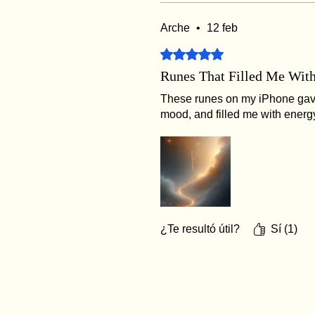
Arche
•
12 feb
Obtuvo 5 de 5 estrellas.
Runes That Filled Me Wit
These runes on my iPhone gave
mood, and filled me with energ
¿Te resultó útil?
Sí (1)