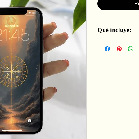
R
Qué incluye:
• 10 fondos de panta
• Perfectos para cua
• Estética cálida ins
• Gratis para uso pe