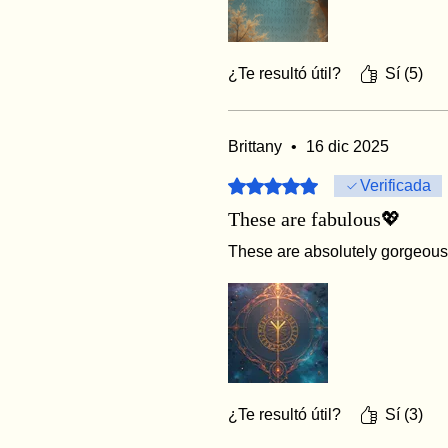
¿Te resultó útil?
Sí (5)
Brittany
•
16 dic 2025
Obtuvo 5 de 5 estrellas.
Verificada
These are fabulous💖
These are absolutely gorgeou
¿Te resultó útil?
Sí (3)