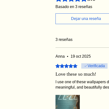
Basado en 3 reseñas
Dejar una reseña
3 reseñas
Anna
•
19 oct 2025
Obtuvo 5 de 5 estrellas.
Verificada
Love these so much!
I use one of these wallpapers du
meaningful, and beautifully de