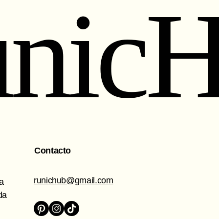
nic
Contacto
runichub@gmail.com
da
da