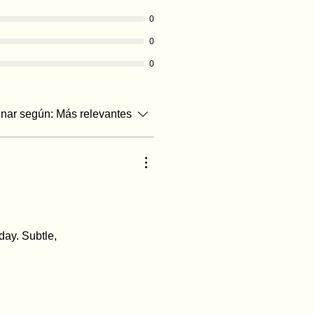
0
0
0
nar según:
Más relevantes
day. Subtle,