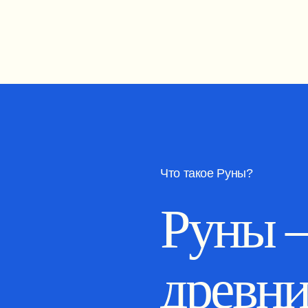
Что такое Руны?
Руны –
древни