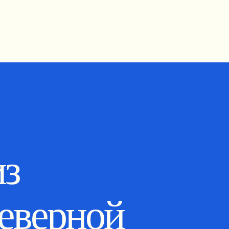
из
еверной