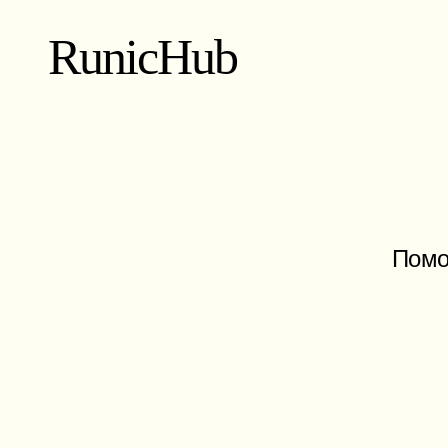
RunicHub
Помо