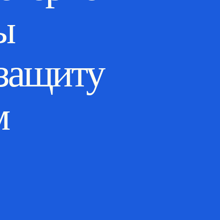
ы
 защиту
м