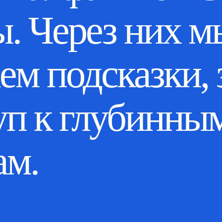
. Через них м
ем подсказки,
уп к глубинны
ам.