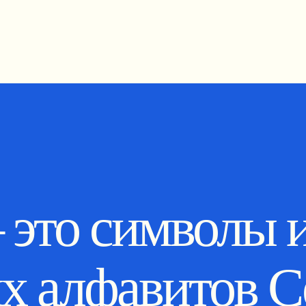
 это символы 
х алфавитов С