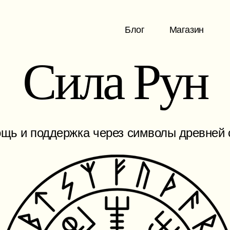
Блог
Магазин
Сила Рун
щь и поддержка через символы древней 