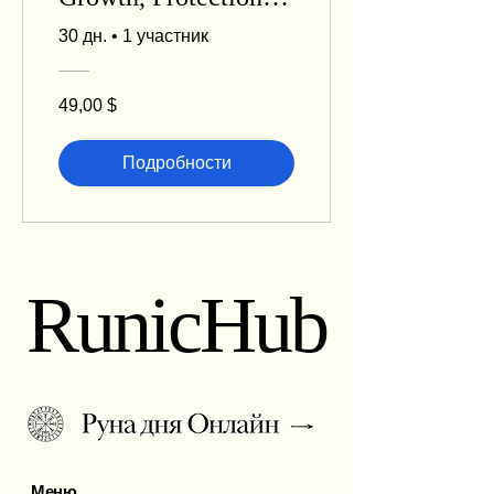
Self-Discovery
30 дн.
•
1 участник
49,00 $
Подробности
RunicHub
Меню