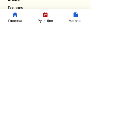
Главная
Блог
Магазин
Главная
Руна Дня
Магазин
Рунические Услуги
Расклад на рунах
Персональный став
Руна дня
Подарочная Карта RunicHub
Контакты
runichub@gmail.com
Privacy Policy
Terms & Conditions
©
2022-2025
RunicHub