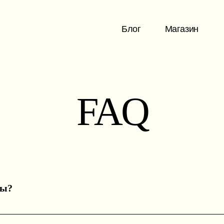
Блог
Магазин
FAQ
ты?
онализированным руническим раскладом на email. Каждый 