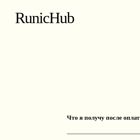
RunicHub
Что я получу после опла
Вы получите PDF-файл с перс