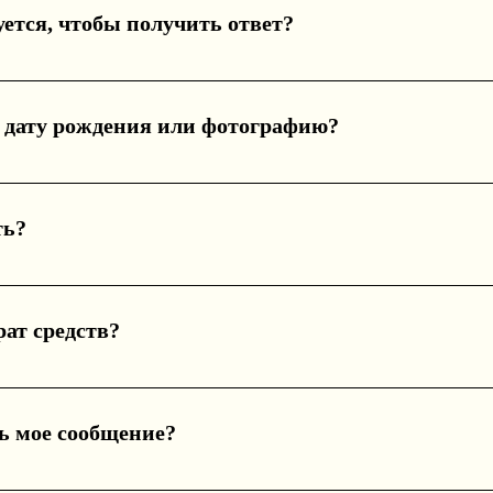
го сообщения, а не шаблона.
ется, чтобы получить ответ?
равлен в течение 24 часов после подтверждения оплаты. В
нной почте.
 дату рождения или фотографию?
то опишите свою ситуацию или вопрос своими словами наст
ть?
етного вопроса или дилеммыПерсональный став – для перс
р, защиту, ясность)Руна дня (подписка) – для короткого е
рат средств?
ко в случае, если услуга не была оказана. Поскольку работ
можен, пока ваш запрос находится в обработке.
ь мое сообщение?
нальные данные конфиденциальны.