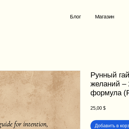
Блог
Магазин
Рунный га
желаний – 
формула (
Цена
25,00 $
Добавить в кор