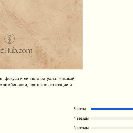
Фразы в настоящ
для каждой кате
Частые вопросы 
Без пустой руны
просто чистая, п
я, фокуса и личного ритуала. Никакой
е комбинации, протокол активации и
5 звезд
4 звезды
3 звезды