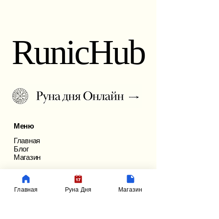
RunicHub
Меню
Главная
Блог
Магазин
Рунические Услуги
Главная
Руна Дня
Магазин
Расклад на рунах
Персональный став
Руна дня